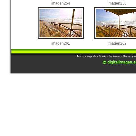
imagen254
imagen258
imagen261
imagen262
Inicio
-
Agenda
-
Books
-
Imágenes
-
Reportajes