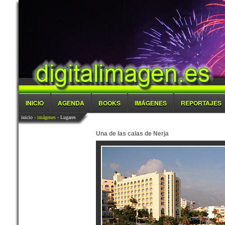
INICIO
AGENDA
BOOKS
IMÁGENES
REPORTAJES
inicio
-
imágenes
- Lugares
Una de las calas de Nerja