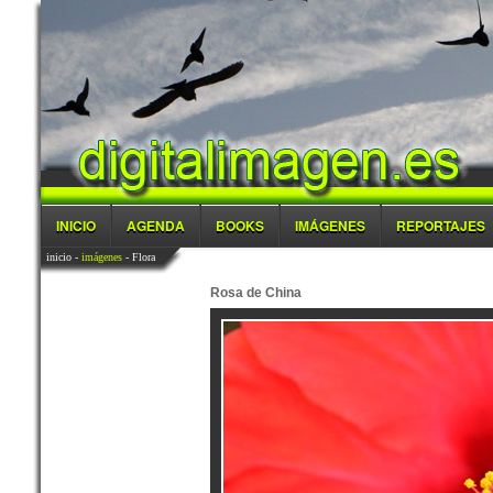
INICIO
AGENDA
BOOKS
IMÁGENES
REPORTAJES
inicio
-
imágenes
- Flora
Rosa de China