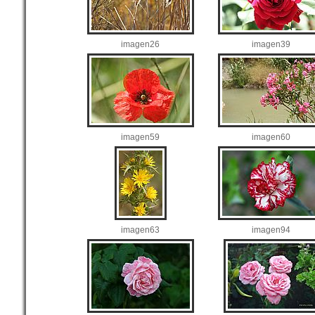
imagen26
imagen39
imagen59
imagen60
imagen63
imagen94