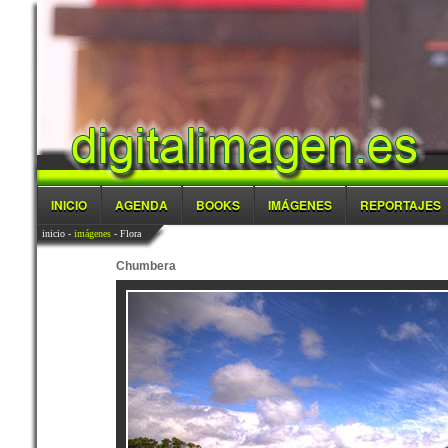
INICIO
AGENDA
BOOKS
IMÁGENES
REPORTAJES
inicio
-
imágenes
- Flora
Chumbera