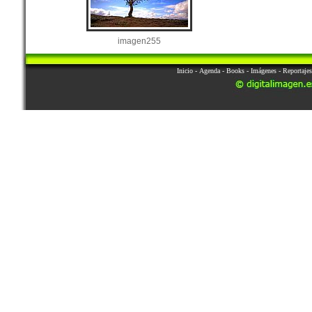
imagen255
Inicio
-
Agenda
-
Books
-
Imágenes
-
Reportajes