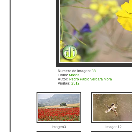
Numero de imagen:
38
Titulo:
Mosca
Autor:
Pedro Pablo Vergara Mora
Visitas:
2512
imagen3
imagen12