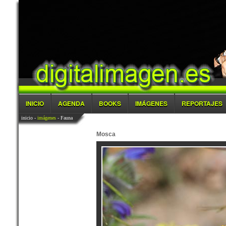
INICIO
AGENDA
BOOKS
IMÁGENES
REPORTAJES
inicio
-
imágenes
- Fauna
Mosca