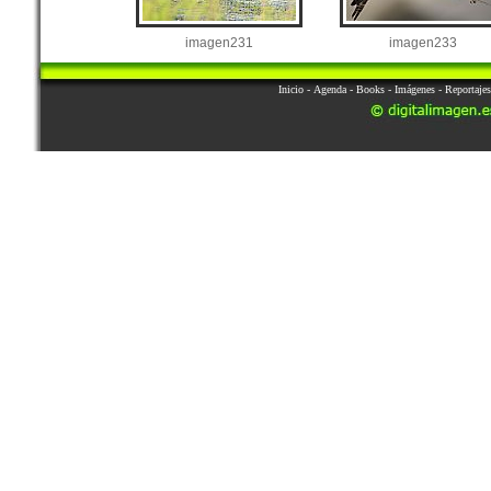
imagen231
imagen233
Inicio
-
Agenda
-
Books
-
Imágenes
-
Reportajes