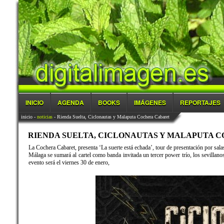
INICIO
AGENDA
BOOKS
IMÁGENES
REPORTAJES
inicio
-
noticias
- Rienda Suelta, Ciclonautas y Malaputa Cochera Cabaret
RIENDA SUELTA, CICLONAUTAS Y MALAPUTA COC
La Cochera Cabaret, presenta ‘La suerte está echada’, tour de presentación por sal
Málaga se sumará al cartel como banda invitada un tercer power trío, los sevillan
evento será el viernes 30 de enero,