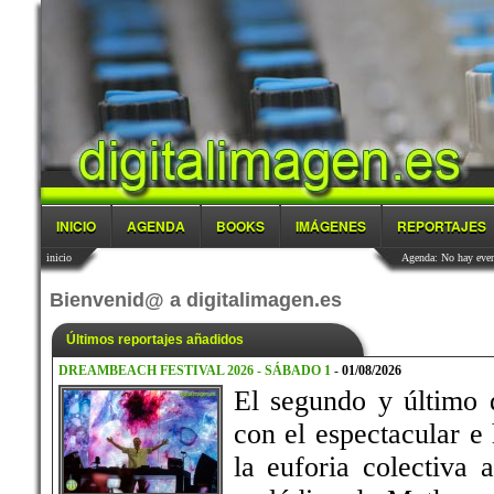
INICIO
AGENDA
BOOKS
IMÁGENES
REPORTAJES
inicio
Agenda: No hay event
Bienvenid@ a digitalimagen.es
Últimos reportajes añadidos
DREAMBEACH FESTIVAL 2026 - SÁBADO 1
-
01/08/2026
El segundo y último
con el espectacular e
la euforia colectiva 