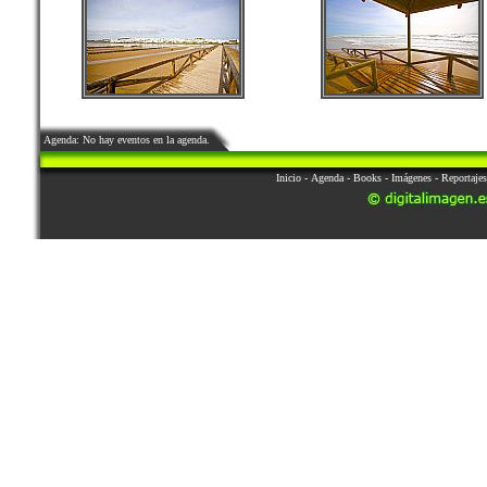
Agenda: No hay eventos en la agenda.
Inicio
-
Agenda
-
Books
-
Imágenes
-
Reportajes