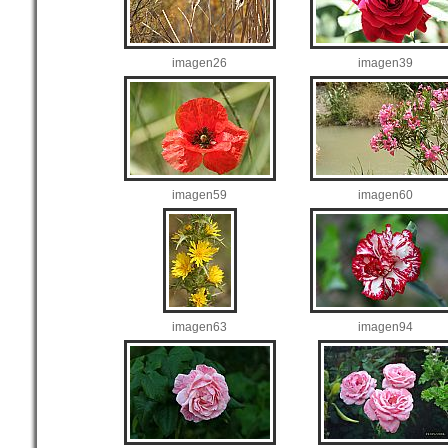
imagen26
imagen39
imagen59
imagen60
imagen63
imagen94