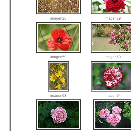
imagen26
imagen39
imagen59
imagen60
imagen63
imagen94