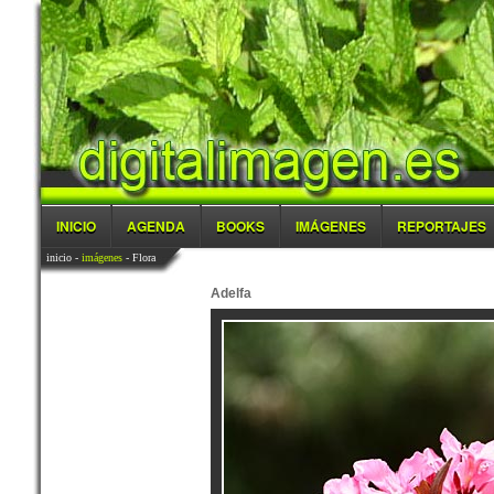
INICIO
AGENDA
BOOKS
IMÁGENES
REPORTAJES
inicio
-
imágenes
- Flora
Adelfa